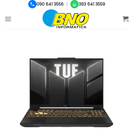
Salta
090 641 3556
393 641 3559
|
ai
contenuti