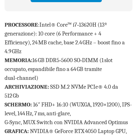
PROCESSORE
:Intel® Core™ i7‑13620H (13ª
generazione): 10 core (6 Performance + 4
Efficiency), 24 MB cache, base 2.4 GHz – boost fino a
4.9 GHz
MEMORIA:
16 GB DDR5‑5600 SO‑DIMM (1 slot
occupato, espandibile fino a 64 GB tramite
dual-channel)
ARCHIVIAZIONE:
SSD M.2 NVMe PCIe® 4.0 da
512 Gb
SCHERMO:
16″ FHD+ 16:10 (WUXGA, 1920×1200), IPS-
level, 144 Hz, 7 ms, anti-glare,
G‑Sync, MUX Switch con NVIDIA Advanced Optimus
GRAFICA:
NVIDIA® GeForce RTX 4050 Laptop GPU,