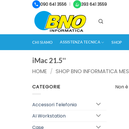
Salta
090 641 3556
393 641 3559
|
ai
contenuti
ASSISTENZA TECNICA
CHI SIAMO
SHOP
iMac 21.5''
HOME
/
SHOP BNO INFORMATICA MES
CATEGORIE
Non è 
Accessori Telefonia
AI Workstation
Case