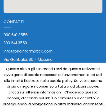
CONTATTI
090 641 3556
393 641 3559
info@bnoinformatica.com
Via Garibaldi, 80 – Messina
Questo sito o gli strumenti terzi da questo utilizzati si
avvalgono di cookie necessari al funzionamento ed utili
alle finalità illustrate nella cookie policy. Se vuoi saperne
di più o negare il consenso a tutti o ad alcuni cookie,
clicca su "ulteriori informazioni". Chiudendo questo
banner, cliccando sul link "Ho compreso e accetto" o
Visa
PayPal
Stripe
MasterCard
Cash
proseguendo la navigazione in altra maniera, acconsenti