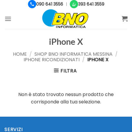
Salta
090 641 3556
393 641 3559
|
ai
contenuti
iPhone X
HOME
/
SHOP BNO INFORMATICA MESSINA
/
IPHONE RICONDIZIONATI
/
IPHONE X
FILTRA
Non è stato trovato nessun prodotto che
corrisponde alla tua selezione.
SERVIZI