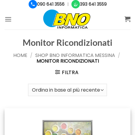
Salta
090 641 3556
393 641 3559
|
ai
contenuti
Monitor Ricondizionati
HOME
/
SHOP BNO INFORMATICA MESSINA
/
MONITOR RICONDIZIONATI
FILTRA