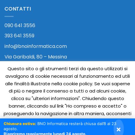
CONTATTI
090 641 3556
393 641 3559
info@bnoinformatica.com
Via Garibaldi, 80 – Messina
Questo sito o gli strumenti terzi da questo utilizzati si
avvalgono di cookie necessari al funzionamento ed utili
alle finalità illustrate nella cookie policy. Se vuoi saperne
di più o negare il consenso a tutti o ad alcuni cookie,
clicca su "ulteriori informazioni". Chiudendo questo
banner, cliccando sul link "Ho compreso e accetto" o
Visa
PayPal
Stripe
MasterCard
Cash
proseguendo la navigazione in altra maniera, acconsenti
On
all'uso dei cookies.
Ho compreso e accetto
Reject
Chiusura estiva:
BNO Informatica resterà chiusa dall’8 al 23
Copyright 2026 ©
BNO Informatica SRLS | P.IVA
Delivery
×
agosto.
03359620832 |
Privacy e Normativa Cookie
Ulteriori informazioni
Riapriremo regolarmente lunedì 24 agosto.