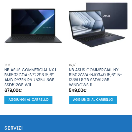
15,6''
15,6''
NB ASUS COMMERCIAL NX L
NB ASUS COMMERCIAL NX
BM1503CDA-S72298 15,6″
B1502CVA-NJ0349 15,6″ I5-
AMD RYZEN R5 7535U 8GB
1335U 8GB SSD512GB
SSD512GB W11
WINDOWS 11
679,00
€
549,00
€
AGGIUNGI AL CARRELLO
AGGIUNGI AL CARRELLO
SERVIZI