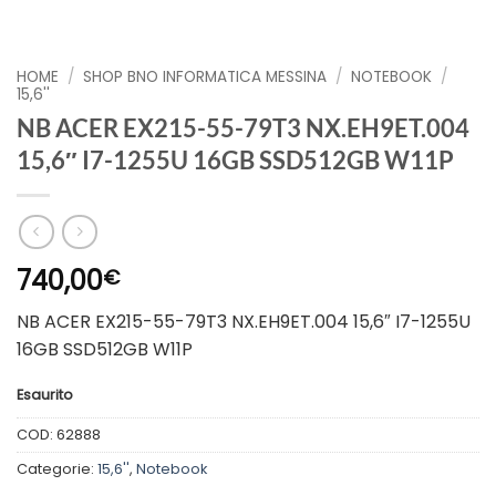
HOME
/
SHOP BNO INFORMATICA MESSINA
/
NOTEBOOK
/
15,6''
NB ACER EX215-55-79T3 NX.EH9ET.004
15,6″ I7-1255U 16GB SSD512GB W11P
740,00
€
NB ACER EX215-55-79T3 NX.EH9ET.004 15,6″ I7-1255U
16GB SSD512GB W11P
Esaurito
COD:
62888
Categorie:
15,6''
,
Notebook