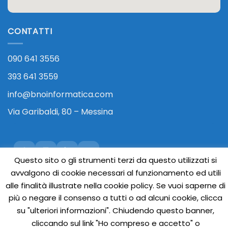
CONTATTI
090 641 3556
393 641 3559
info@bnoinformatica.com
Via Garibaldi, 80 – Messina
Questo sito o gli strumenti terzi da questo utilizzati si
avvalgono di cookie necessari al funzionamento ed utili
alle finalità illustrate nella cookie policy. Se vuoi saperne di
più o negare il consenso a tutti o ad alcuni cookie, clicca
Visa
PayPal
Stripe
MasterCard
Cash
su "ulteriori informazioni". Chiudendo questo banner,
On
cliccando sul link "Ho compreso e accetto" o
Copyright 2026 ©
BNO Informatica SRLS | P.IVA