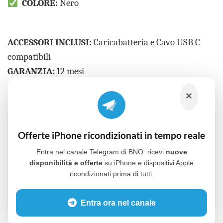
COLORE:
Nero
ACCESSORI INCLUSI:
Caricabatteria e Cavo USB C
compatibili
GARANZIA:
12 mesi
×
Ricevi in anteprima le offerte su iPhone,
Offerte iPhone ricondizionati in tempo reale
MacBook, iMac e iPad ricondizionati.
Unisciti ora al nostro gruppo Telegram:
Entra nel canale Telegram di BNO: ricevi
nuove
disponibilità e offerte
su iPhone e dispositivi Apple
ricondizionati prima di tutti.
VAI AL GRUPPO TELEGRAM
Entra ora nel canale