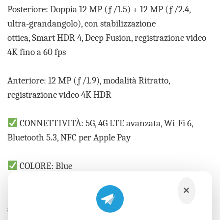
Posteriore: Doppia 12 MP (ƒ/1.5) + 12 MP (ƒ/2.4,
ultra-grandangolo), con stabilizzazione
ottica, Smart HDR 4, Deep Fusion, registrazione video
4K fino a 60 fps
Anteriore: 12 MP (ƒ/1.9), modalità Ritratto,
registrazione video 4K HDR
CONNETTIVITÀ: 5G, 4G LTE avanzata, Wi-Fi 6,
Bluetooth 5.3, NFC per Apple Pay
COLORE: Blue
×
GRADO: A (ottime condizioni estetiche e funzionali,
senza segni evidenti d’usura)