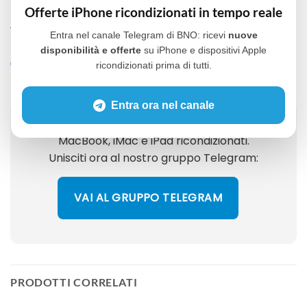
Offerte iPhone ricondizionati in tempo reale
ACCESSORI INCLUSI: Caricabatteria – Cavo USB
Entra nel canale Telegram di BNO: ricevi
nuove
(compatibili)
disponibilità e offerte
su iPhone e dispositivi Apple
GARANZIA: 12 mesi – Batteria (3 mesi
)
ricondizionati prima di tutti.
Entra ora nel canale
Ricevi in anteprima le offerte su iPhone,
MacBook, iMac e iPad ricondizionati.
Unisciti ora al nostro gruppo Telegram:
VAI AL GRUPPO TELEGRAM
PRODOTTI CORRELATI