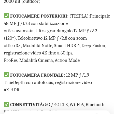
2000 nit (outdoor)
FOTOCAMERE POSTERIORI:
(TRIPLA):Principale
48 MP ƒ/1.78 con stabilizzazione
ottica avanzata, Ultra-grandangolo 12 MP ƒ/2.2
(120°), Teleobiettivo 12 MP ƒ/2.8 con zoom
ottico 3×, Modalità Notte, Smart HDR 4, Deep Fusion,
registrazione video 4K fino a 60 fps,
ProRes, Modalità Cinema, Action Mode
FOTOCAMERA FRONTALE:
12 MP ƒ/1.9
TrueDepth con autofocus, registrazione video
4K HDR
CONNETTIVITÀ:
5G / 4G LTE, Wi-Fi 6, Bluetooth
5.3, NFC con Apple Pay, Lightning