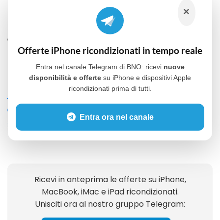
×
MATERIALI E DESIGN:
Telaio in acciaio inox
chirurgico, vetro anteriore Ceramic Shield
Offerte iPhone ricondizionati in tempo reale
COLORE
: Oro (Gold)
Entra nel canale Telegram di BNO: ricevi
nuove
disponibilità e offerte
su iPhone e dispositivi Apple
ricondizionati prima di tutti.
ACCESSORI INCLUSI: Cavo USB-C (compatibile.)
GARANZIA: 12 mesi – Batteria coperta per 3
Entra ora nel canale
mesi.
Ricevi in anteprima le offerte su iPhone,
MacBook, iMac e iPad ricondizionati.
Unisciti ora al nostro gruppo Telegram: