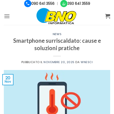
Salta
090 641 3556
393 641 3559
|
ai
contenuti
NEWS
Smartphone surriscaldato: cause e
soluzioni pratiche
PUBBLICATO IL
NOVEMBRE 20, 2025
DA
WNESCI
20
Nov