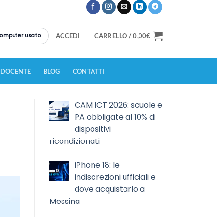
 computer usato
ACCEDI
CARRELLO /
0,00
€
 DOCENTE
BLOG
CONTATTI
CAM ICT 2026: scuole e
PA obbligate al 10% di
dispositivi
ricondizionati
iPhone 18: le
indiscrezioni ufficiali e
dove acquistarlo a
Messina