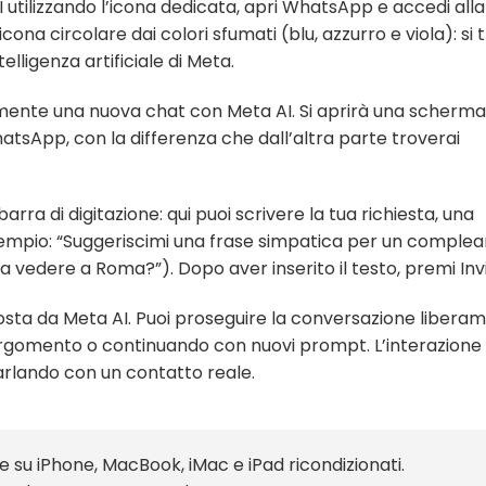
utilizzando l’icona dedicata, apri WhatsApp e accedi alla
cona circolare dai colori sfumati (blu, azzurro e viola): si 
telligenza artificiale di Meta.
ente una nuova chat con Meta AI. Si aprirà una scherm
hatsApp, con la differenza che dall’altra parte troverai
barra di digitazione: qui puoi scrivere la tua richiesta, una
mpio: “Suggeriscimi una frase simpatica per un comple
da vedere a Roma?”). Dopo aver inserito il testo, premi Invi
sposta da Meta AI. Puoi proseguire la conversazione libera
gomento o continuando con nuovi prompt. L’interazione
parlando con un contatto reale.
te su iPhone, MacBook, iMac e iPad ricondizionati.