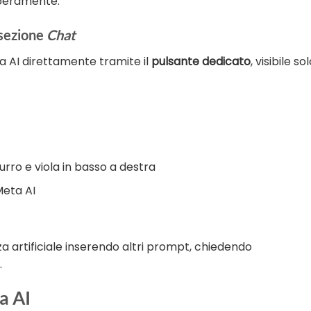
beramente.
 sezione
Chat
ta AI direttamente tramite il
pulsante dedicato
, visibile so
urro e viola in basso a destra
Meta AI
za artificiale inserendo altri prompt, chiedendo
.
a AI