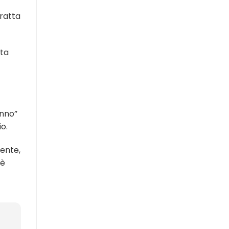
tratta
ata
anno”
o.
mente,
 è