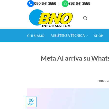
Salta
090 641 3556
393 641 3559
|
ai
contenuti
ASSISTENZA TECNICA
CHI SIAMO
SHOP
Meta AI arriva su What
PUBBLI
08
Apr