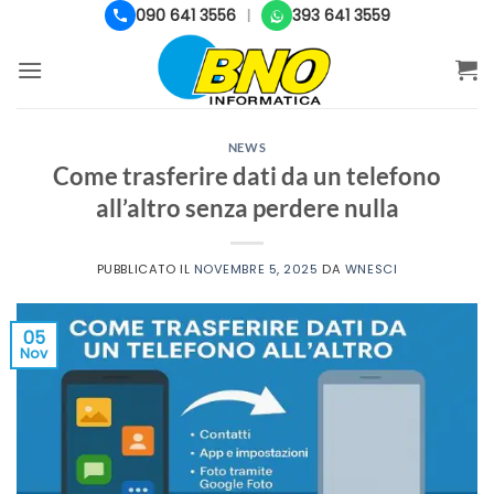
Salta
090 641 3556
393 641 3559
|
ai
contenuti
NEWS
Come trasferire dati da un telefono
all’altro senza perdere nulla
PUBBLICATO IL
NOVEMBRE 5, 2025
DA
WNESCI
05
Nov