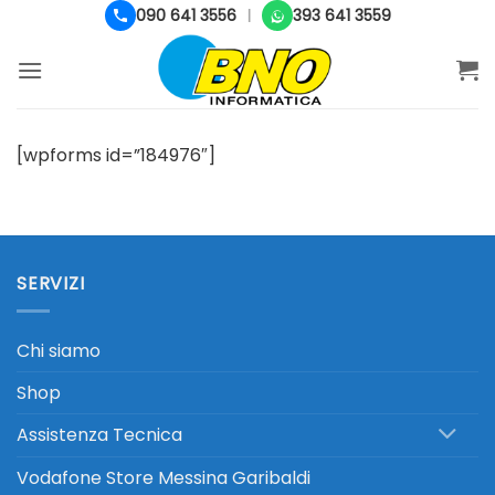
Salta
090 641 3556
393 641 3559
|
ai
contenuti
[wpforms id=”184976″]
SERVIZI
Chi siamo
Shop
Assistenza Tecnica
Vodafone Store Messina Garibaldi