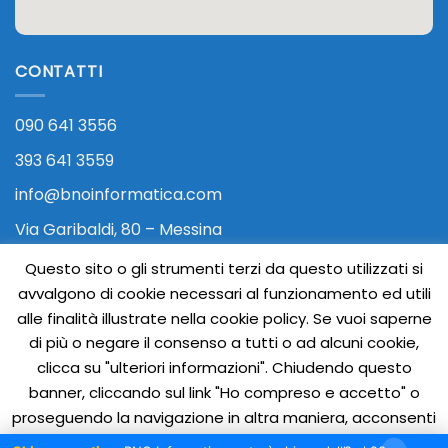
CONTATTI
090 641 3556
393 641 3559
info@bnoinformatica.com
Via Garibaldi, 80 – Messina
Questo sito o gli strumenti terzi da questo utilizzati si
avvalgono di cookie necessari al funzionamento ed utili
alle finalità illustrate nella cookie policy. Se vuoi saperne
di più o negare il consenso a tutti o ad alcuni cookie,
clicca su "ulteriori informazioni". Chiudendo questo
banner, cliccando sul link "Ho compreso e accetto" o
Visa
PayPal
Stripe
MasterCard
Cash
proseguendo la navigazione in altra maniera, acconsenti
On