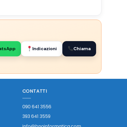
atsApp
Indicazioni
Chiama
CONTATTI
090 641 3556
393 641 3559
info@bnoinformatica.com