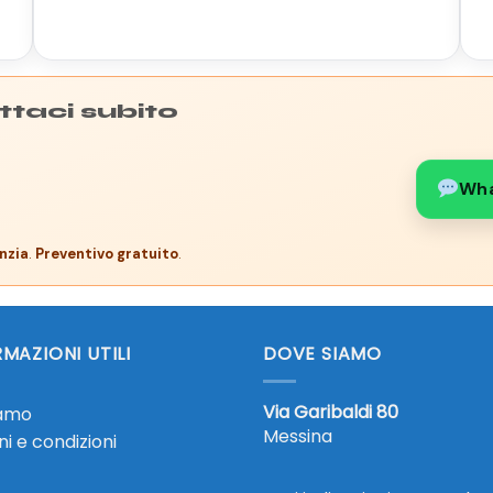
ttaci subito
Wh
nzia
.
Preventivo gratuito
.
MAZIONI UTILI
DOVE SIAMO
Via Garibaldi 80
iamo
Messina
i e condizioni