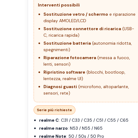
Interventi possibili
Sostituzione vetro / schermo
e riparazione
display AMOLED/LCD
Sostituzione connettore di ricarica
(USB-
C, ricarica rapida)
Sostituzione batteria
(autonomia ridotta,
spegnimenti)
Riparazione fotocamera
(messa a fuoco,
lenti, sensori)
Ripristino software
(blocchi, bootloop,
lentezza, realme UI)
Diagnosi guasti
(microfono, altoparlante,
sensori, rete)
Serie più richieste
realme C
: C31 / C33 / C35 / C51 / C55 / C65
realme narzo
: N53 / N55 / N65
realme Note
: 50 / 50s / 50 Pro