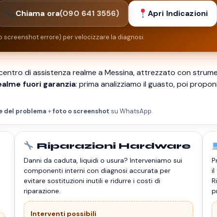
Chiama ora
(090 641 3556)
Apri Indicazioni
o screenshot errore) per velocizzare la diagnosi.
 centro di assistenza realme a Messina, attrezzato con strumen
ealme fuori garanzia
: prima analizziamo il guasto, poi propo
e del problema
+
foto o screenshot
su WhatsApp.
Riparazioni Hardware
Danni da caduta, liquidi o usura? Interveniamo sui
P
componenti interni con diagnosi accurata per
i
evitare sostituzioni inutili e ridurre i costi di
R
riparazione.
p
l
Interventi possibili