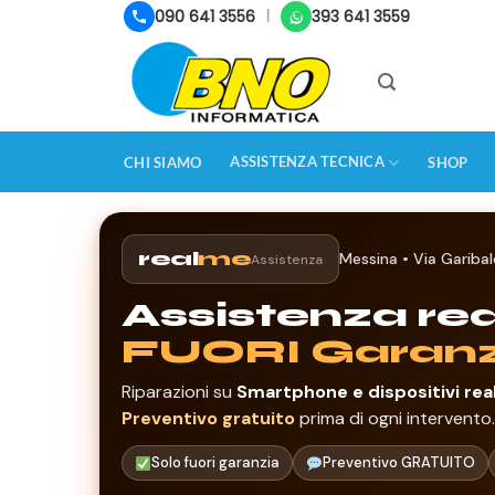
Salta
090 641 3556
393 641 3559
|
ai
contenuti
ASSISTENZA TECNICA
CHI SIAMO
SHOP
real
me
Messina • Via Garibal
Assistenza
Assistenza re
FUORI Garanz
Riparazioni su
Smartphone e dispositivi re
Preventivo gratuito
prima di ogni intervento.
Solo fuori garanzia
Preventivo GRATUITO