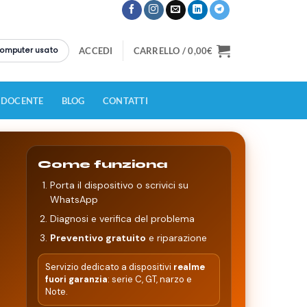
 computer usato
ACCEDI
CARRELLO /
0,00
€
 DOCENTE
BLOG
CONTATTI
Come funziona
Porta il dispositivo o scrivici su
WhatsApp
Diagnosi e verifica del problema
Preventivo gratuito
e riparazione
Servizio dedicato a dispositivi
realme
fuori garanzia
: serie C, GT, narzo e
Note.