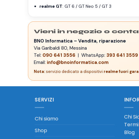
realme GT
: GT 6 / GT Neo 5 / GT 3
Vieni in negozio o conta
BNO Informatica – Vendita, riparazione
Via Garibaldi 80, Messina
Tel:
090 641 3556
| WhatsApp:
393 641 3559
Email:
info@bnoinformatica.com
Nota:
servizio dedicato a dispositivi
realme fuori gara
SERVIZI
INFOR
Chi S
Chi siamo
Termin
Shop
Blog